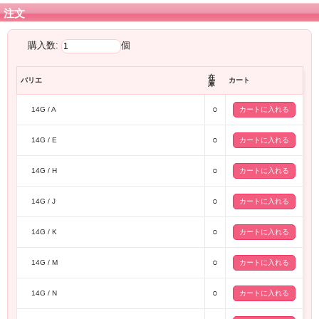
注文
購入数:
個
在
バリエ
カート
庫
○
14G / A
○
14G / E
○
14G / H
○
14G / J
○
14G / K
○
14G / M
○
14G / N