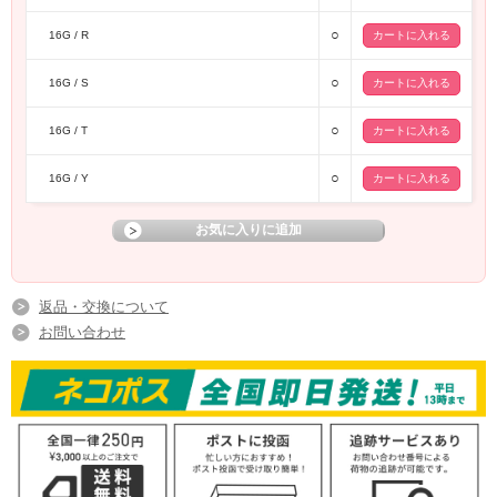
○
16G / R
○
16G / S
○
16G / T
○
16G / Y
返品・交換について
お問い合わせ