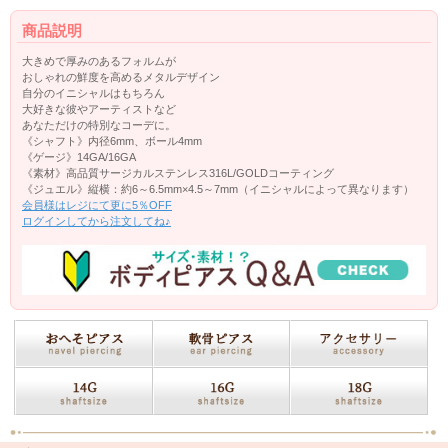
商品説明
大きめで厚みのあるフォルムが
おしゃれの鮮度を高めるメタルデザイン
自分のイニシャルはもちろん
大好きな彼やアーティストなど
あなただけの特別なコーデに。
《シャフト》内径6mm、ボール4mm
《ゲージ》14GA/16GA
《素材》高品質サージカルステンレス316L/GOLDコーティング
《ジュエル》縦横：約6～6.5mm×4.5～7mm（イニシャルによって異なります）
会員様はレジにて更に5％OFF
ログインしてから注文してね♪