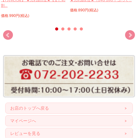
【7月再入荷】 ★売れ筋1位★【まとめ
★売れ筋2位★［14G 16G ］ぷっく...
割...
価格:890円(税込)
価格:990円(税込)
お店のトップへ戻る
マイページへ
レビューを見る