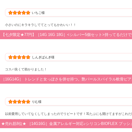
いちご様
小さいのにキラキラしててとってもかわいい！！
【七夕限定★77円】［14G 16G 18G］<シルバー5個セット>持ってるだけで
しんぎぱんぎ様
コスパ良くて助かりました！
［16G14G］ トレンドと女っぽさを併せ持つ。艶パールスパイラル軟骨ピアスボ
りむ様
以前愛用していてなくしてしまったのでリピートです！耳たぶにも開けてますがこれだ
★売れ筋8位★ ［14G16G］金属アレルギー対応♪シリコンBIOFLEX プッ