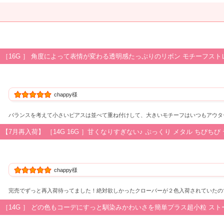
［16G ］ 角度によって表情が変わる透明感たっぷりのリボン モチーフストレ
chappy様
バランスを考えて小さいピアスは並べて重ね付けして、大きいモチーフはいつもアウタ
【7月再入荷】 ［14G 16G ］甘くなりすぎない♪ ぷっくり メタル ちびちび
chappy様
完売でずっと再入荷待ってました！絶対欲しかったクローバーが２色入荷されていたの
［14G ］ どの色もコーデにすっと馴染みかわいさを簡単プラス超小粒 ストーン 