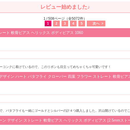
レビュー始めました♪
1 / 508ページ（全5072件）
1
2
3
4
5
次へ
ート 軟骨ピアス ヘリックス ボディピアス 1060
ーコンクに着けているので、このリボンも目立ってめちゃくちゃ可愛いです！
 デザイン ハート バタフライ クローバー 四葉 フラワー ストレート 軟骨ピアス
で、バタフライも一緒にゴールドとシルバーの計４つ購入しました。沢山開けているので
デザイン ストレート 軟骨ピアス ヘリックス ボディピアス [2.5mmストーン