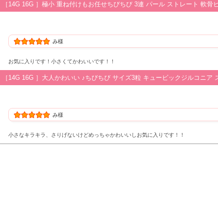
［14G 16G ］極小 重ね付けもお任せちびちび 3連 パール ストレート 軟骨
み様
お気に入りです！小さくてかわいいです！！
［14G 16G ］大人かわいい ♪ちびちび サイズ3粒 キュービックジルコニア 
み様
小さなキラキラ、さりげないけどめっちゃかわいいしお気に入りです！！