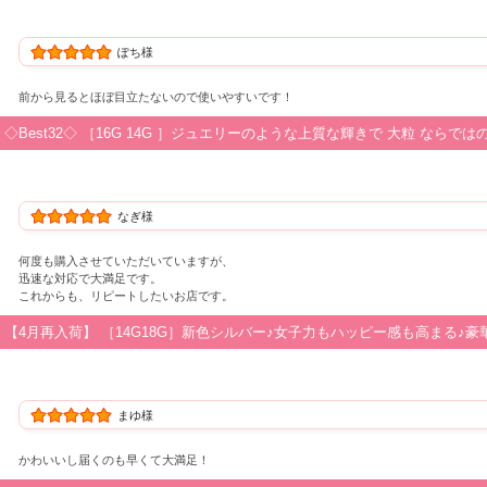
ぽち様
前から見るとほぼ目立たないので使いやすいです！
◇Best32◇ ［16G 14G ］ジュエリーのような上質な輝きで 大粒 ならで
なぎ様
何度も購入させていただいていますが、
迅速な対応で大満足です。
これからも、リピートしたいお店です。
【4月再入荷】 ［14G18G］新色シルバー♪女子力もハッピー感も高まる♪豪
まゆ様
かわいいし届くのも早くて大満足！