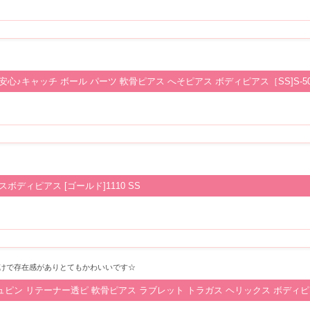
安心♪キャッチ ボール パーツ 軟骨ピアス へそピアス ボディピアス［SS]S-50
ディピアス [ゴールド]1110 SS
けで存在感がありとてもかわいいです☆
シュピン リテーナー透ピ 軟骨ピアス ラブレット トラガス ヘリックス ボディピア