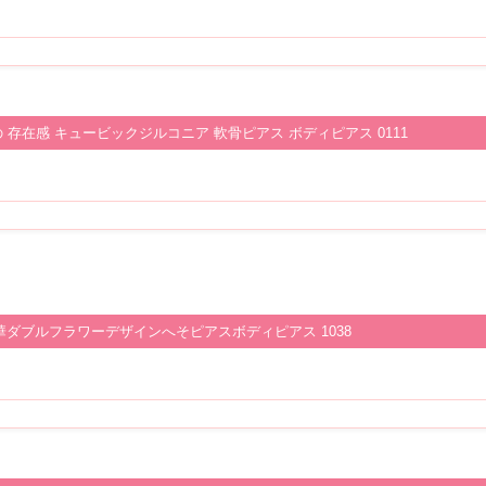
はの 存在感 キュービックジルコニア 軟骨ピアス ボディピアス 0111
華ダブルフラワーデザインへそピアスボディピアス 1038