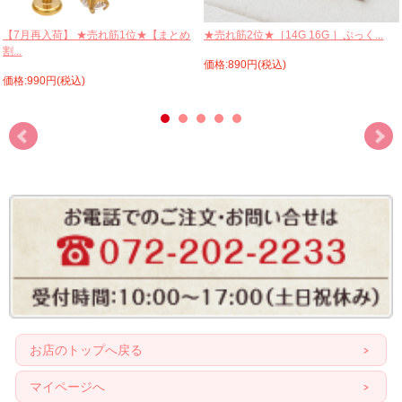
【7月再入荷】 ★売れ筋1位★【まとめ
★売れ筋2位★［14G 16G ］ぷっく...
割...
価格:890円(税込)
価格:990円(税込)
お店のトップへ戻る
マイページへ