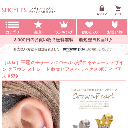
［16G ］王冠 のモチーフにパール が揺れるチェーンデザイ
ン クラウン ストレート 軟骨ピアス ヘリックス ボディピア
ス 0579