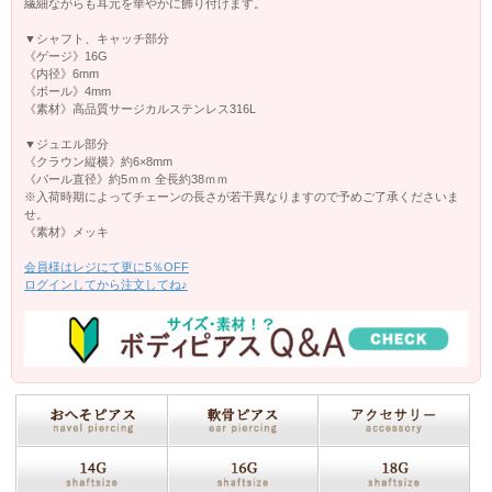
繊細ながらも耳元を華やかに飾り付けます。
▼シャフト、キャッチ部分
《ゲージ》16G
《内径》6mm
《ボール》4mm
《素材》高品質サージカルステンレス316L
▼ジュエル部分
《クラウン縦横》約6×8mm
《パール直径》約5ｍｍ 全長約38ｍｍ
※入荷時期によってチェーンの長さが若干異なりますので予めご了承くださいま
せ。
《素材》メッキ
会員様はレジにて更に5％OFF
ログインしてから注文してね♪