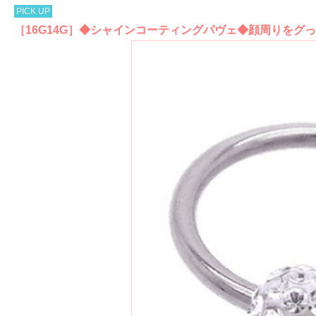
PICK UP
［16G14G］◆シャインコーティングパヴェ◆顔周りをグっ