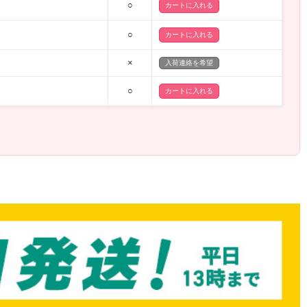
○
○
×
入荷連絡を希望
○